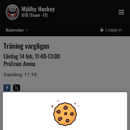
Mjölby Hockey
U10 (Team -17)
Logga in
Kalender
Träning vargligan
Lördag 14 feb, 11:40-13:00
ProTrain Arena
Samling: 11:10