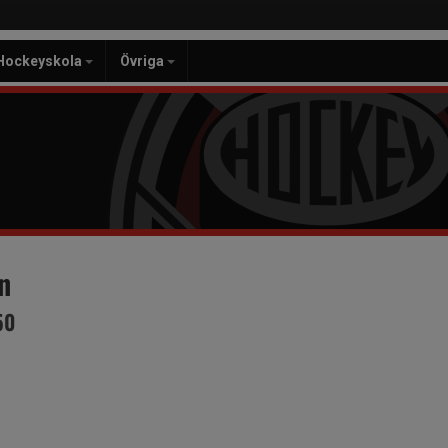
Hockeyskola
Övriga
n
50