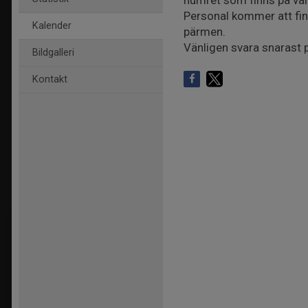
numret som finns på va
Personal kommer att fin
Kalender
pärmen.
Vänligen svara snarast p
Bildgalleri
Kontakt