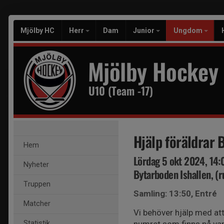
Mjölby HC
Herr
Dam
Junior
Ungdom
Mjölby Hockey
U10 (Team -17)
Hjälp föräldrar
Hem
Lördag 5 okt 2024, 14:
Nyheter
Bytarboden Ishallen, (r
Truppen
Samling: 13:50, Entré
Matcher
Vi behöver hjälp med att
Statistik