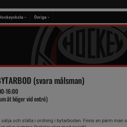
Hockeyskola
Övriga
 BYTARBOD (svara målsman)
00-16:00
um åt höger vid entré)
 sälja och ställa i ordning i bytarboden. Finns en pärm man s