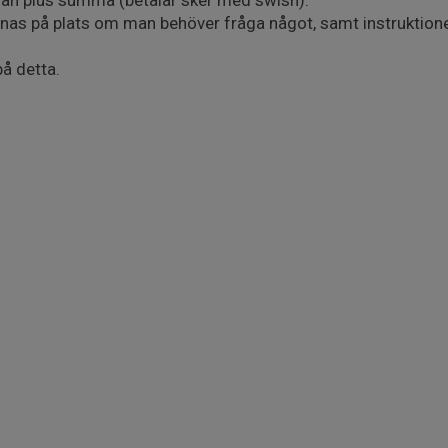
ran plus summa (betalar sker med swish).
nas på plats om man behöver fråga något, samt instruktioner
å detta.