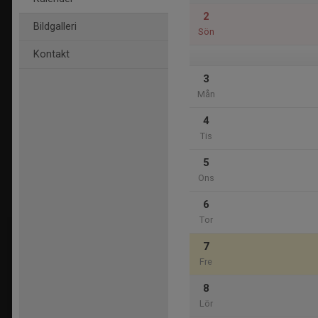
2
Bildgalleri
Sön
Kontakt
3
Mån
4
Tis
5
Ons
6
Tor
7
Fre
8
Lör