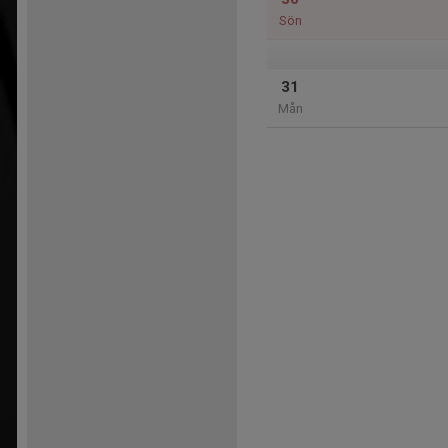
Sön
31
Mån