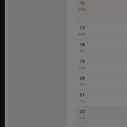
16
Sön
17
Mån
18
Tis
19
Ons
20
Tor
21
Fre
22
Lör