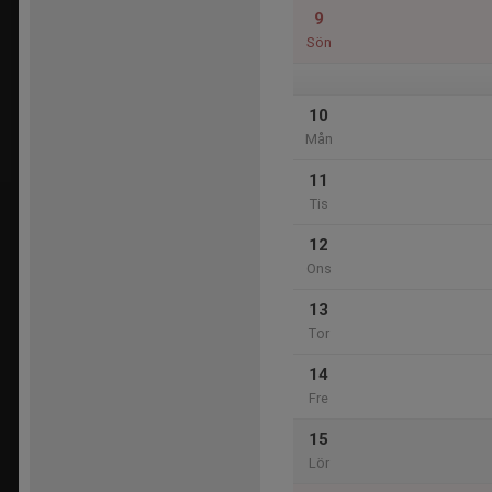
9
Sön
10
Mån
11
Tis
12
Ons
13
Tor
14
Fre
15
Lör