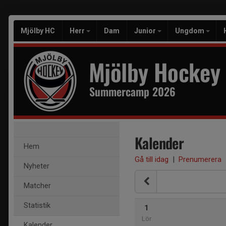
Mjölby HC
Herr
Dam
Junior
Ungdom
Mjölby Hockey
Summercamp 2026
Kalender
Hem
Gå till idag
|
Prenumerera
Nyheter
Matcher
Statistik
1
Lör
Kalender