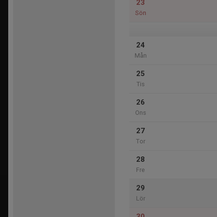
23
Sön
24
Mån
25
Tis
26
Ons
27
Tor
28
Fre
29
Lör
30