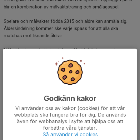
blir en kombination av målvaktsträning och smålagsspel.
Spelare och målvakter födda 2015 och äldre kan anmäla sig.
Åldersindelning kommer ske varje ispass för att alla ska
matchas mot liknande åldrar.
Målvakter har majoritet av tiden målvaktsträning men turas
också om att vara målvakt i smålagsspelet. Utespelare spelar
majoritet av tiden smålagsspel men turas också om att vara
skyttar på målvaktsträningen.
6 ispass under 6 veckor, 1 ispass varje vecka. Perioden är V.19-
V.24.
Godkänn kakor
Exakt datum och tid för ispassen:
Vi använder oss av kakor (cookies) för att vår
webbplats ska fungera bra för dig. De används
Fredag 8/5 18.20-19.10
även för webbanalys i syfte att hjälpa oss att
Tisdag 12/5 19.15-20.05
förbättra våra tjänster.
Lördag 23/5 14.45-15.35
Så använder vi cookies
Fredag 29/5 19.30-20.20