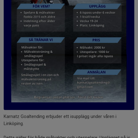
Karnatz Goaltending erbjuder ett isupplägg under våren i
Linköping.
Detta gäller för både målvakter och utespelare. Upplägget på is