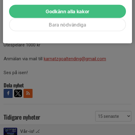
Torsdag 4/6 18.00-18.50
Torsdag 11/6 18.00-18.50
Godkänn alla kakor
Man betalar för hela perioden på 6 veckor.
Bara nödvändiga
Pris:
Målvakter 2000 kr
Utespelare 1000 kr
Anmälan via mail till
karnatzgoaltending@gmail.com
Ses på isen!
Dela nyhet
Tidigare nyheter
Vår-is! 🏒