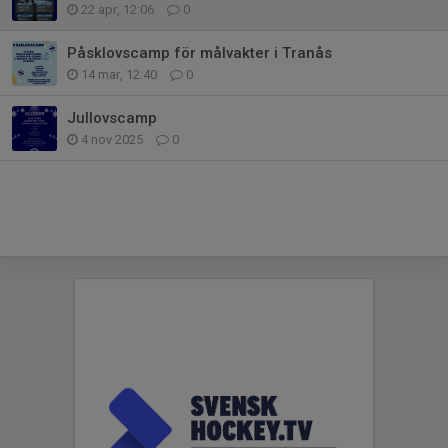
22 apr, 12:06
0
Påsklovscamp för målvakter i Tranås
14 mar, 12:40
0
Jullovscamp
4 nov 2025
0