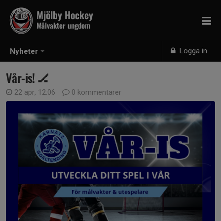
Mjölby Hockey
Målvakter ungdom
Logga in
Nyheter
Vår-is! 🏒
22 apr, 12:06
0 kommentarer