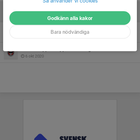
Så använder vi cookies
Klistermärken & nyckelband
19 okt 2022
Godkänn alla kakor
Kallelser till kioskpass!
Bara nödvändiga
27 okt 2020
Kiosken öppnar upp för säsongen!
6 okt 2020