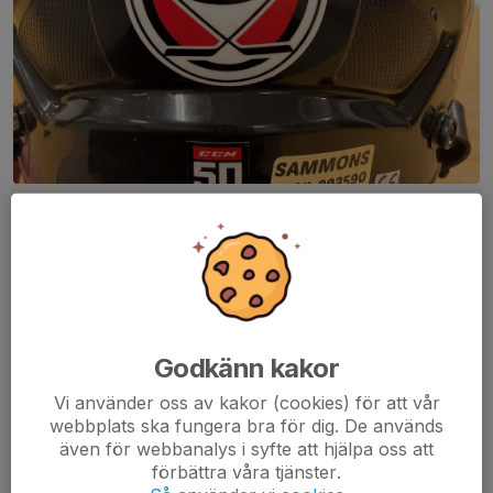
Nu finns det klistermärken (15kr) och nyckelband (30kr) till
försäljning i kiosken (uppe).
Klistermärkena finns i 2 olika storlekar. Ett litet (med hög kvalitet)
som är perfekt att ha på hjälmen & ett större (med lite lägre
kvalitet). Samma pris på båda :)
Dela nyhet
Godkänn kakor
Vi använder oss av kakor (cookies) för att vår
webbplats ska fungera bra för dig. De används
även för webbanalys i syfte att hjälpa oss att
Tidigare nyheter
förbättra våra tjänster.