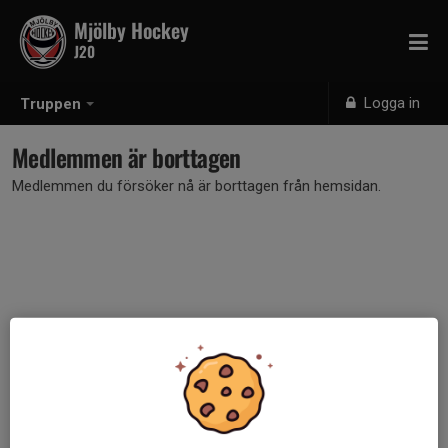
Mjölby Hockey
J20
Logga in
Truppen
Medlemmen är borttagen
Medlemmen du försöker nå är borttagen från hemsidan.