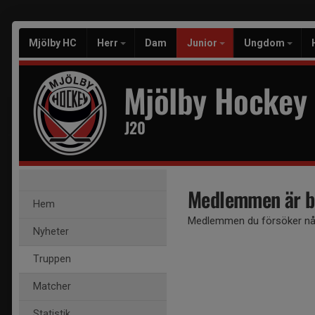
Mjölby HC
Herr
Dam
Junior
Ungdom
Mjölby Hockey
J20
Medlemmen är b
Hem
Medlemmen du försöker nå 
Nyheter
Truppen
Matcher
Statistik