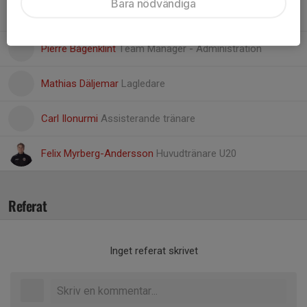
Bara nödvändiga
Peter Buskas
1:e Materialare
Pierre Bågenklint
Team Manager - Administration
Mathias Däljemar
Lagledare
Carl Ilonurmi
Assisterande tränare
Felix Myrberg-Andersson
Huvudtränare U20
Referat
Inget referat skrivet