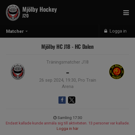
Mjölby Hockey
J20
Logga in
Matcher
Mjölby HC J18 - HC Dalen
Träningsmatcher J18
-
26 sep 2024, 19:30, Pro Train
Arena
Samling 17:30
Endast kallade kunde anmäla sig till aktiviteten. 13 personer var kallade.
Logga in här