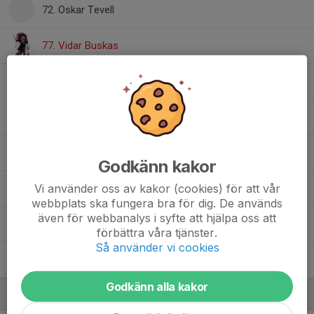
72. Oskar Tevell
77. Vidar Buskas
80. Milton Carlsson
81. Harry Hallin
91. Anton Nyqvist
Godkänn kakor
Vi använder oss av kakor (cookies) för att vår
92. Arvid Lundell
webbplats ska fungera bra för dig. De används
även för webbanalys i syfte att hjälpa oss att
95. Theo Cannervik
förbättra våra tjänster.
Så använder vi cookies
Hampus Lundh
Godkänn alla kakor
Ledare