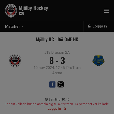
Mjölby Hockey
J20
Logga in
Matcher
Mjölby HC - Diö GoIF HK
J18 Division 2A
8 - 3
10 nov 2024, 12:45, ProTrain
Arena
Samling 10:45
Endast kallade kunde anmäla sig till aktiviteten. 14 personer var kallade.
Logga in här