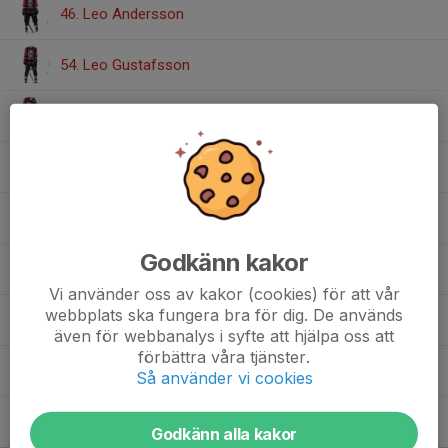
46. Leo Andersson
54. Leo Gustafsson
67. Emil Ljung
77. Vidar Buskas
80. Milton Carlsson
Godkänn kakor
81. Harry Hallin
Vi använder oss av kakor (cookies) för att vår
webbplats ska fungera bra för dig. De används
90. Ruben Israelsson
även för webbanalys i syfte att hjälpa oss att
förbättra våra tjänster.
91. Anton Nyqvist
Så använder vi cookies
92. Arvid Lundell
Godkänn alla kakor