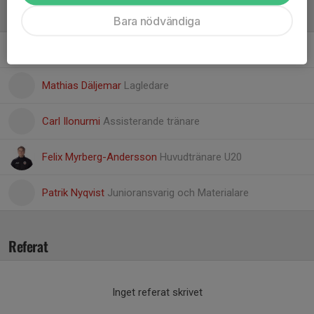
Ledare
Bara nödvändiga
Pierre Bågenklint
Team Manager - Administration
Mathias Däljemar
Lagledare
Carl Ilonurmi
Assisterande tränare
Felix Myrberg-Andersson
Huvudtränare U20
Patrik Nyqvist
Junioransvarig och Materialare
Referat
Inget referat skrivet