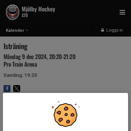
Mjölby Hockey
J20
Logga in
Kalender
Isträning
Måndag 9 dec 2024, 20:20-21:20
Pro Train Arena
Samling: 19:20