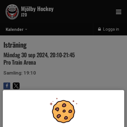
Mjölby Hockey
J20
Logga in
Kalender
Isträning
Måndag 30 sep 2024, 20:10-21:45
Pro Train Arena
Samling: 19:10