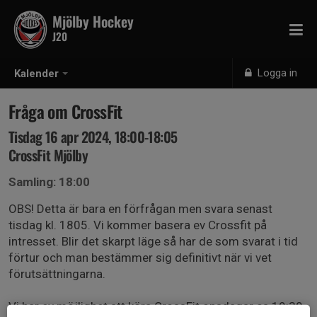
Mjölby Hockey
J20
Logga in
Kalender
Fråga om CrossFit
Tisdag 16 apr 2024, 18:00-18:05
CrossFit Mjölby
Samling: 18:00
OBS! Detta är bara en förfrågan men svara senast
tisdag kl. 1805. Vi kommer basera ev Crossfit på
intresset. Blir det skarpt läge så har de som svarat i tid
förtur och man bestämmer sig definitivt när vi vet
förutsättningarna.
Vi har ev möjlighet att köra CrossFit onsdagar ca 19:30