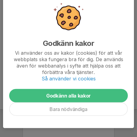
fram till uppehållet.
Detta mot självkostnadspris då det inte ingår i Ordinarie
försösongströning denna säsong. Det ges alltså en
möjlighet för de av Er som vill träna EXTRA.
Priset beror på antalet deltagare men bör inte bli några
större summor.
Godkänn kakor
Svara JA = Intresserad.
Vi använder oss av kakor (cookies) för att vår
Svara NEJ = Inte intresserad.
webbplats ska fungera bra för dig. De används
även för webbanalys i syfte att hjälpa oss att
förbättra våra tjänster.
Så använder vi cookies
Godkänn alla kakor
Bara nödvändiga