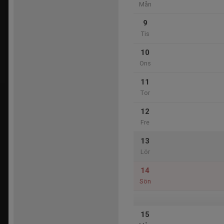
Mån
9
Tis
10
Ons
11
Tor
12
Fre
13
Lör
14
Sön
15