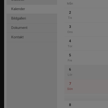
Mån
Kalender
2
Tis
Bildgalleri
3
Dokument
Ons
Kontakt
4
Tor
5
Fre
6
Lör
7
Sön
8