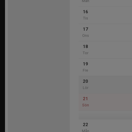
Mån
16
Tis
17
Ons
18
Tor
19
Fre
20
Lör
21
Sön
22
Mån