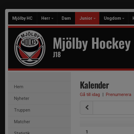
Mjölby HC
Herr
Dam
Junior
Ungdom
Mjölby Hockey
J18
Kalender
Hem
Gå till idag
|
Prenumerera
Nyheter
Truppen
Matcher
1
Statistik