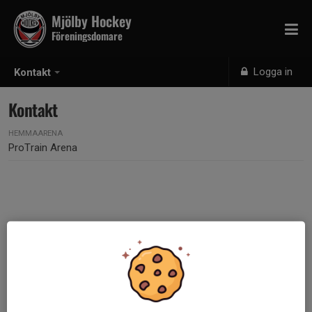
Mjölby Hockey
Föreningsdomare
Logga in
Kontakt
Kontakt
HEMMAARENA
ProTrain Arena