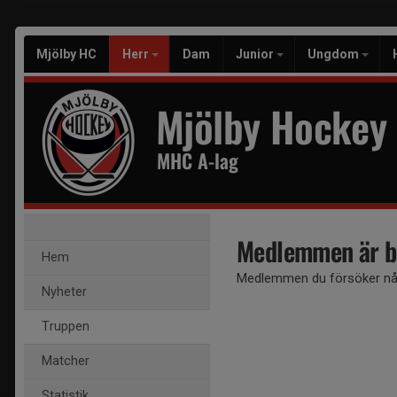
Mjölby HC
Herr
Dam
Junior
Ungdom
Mjölby Hockey
MHC A-lag
Medlemmen är b
Hem
Medlemmen du försöker nå 
Nyheter
Truppen
Matcher
Statistik