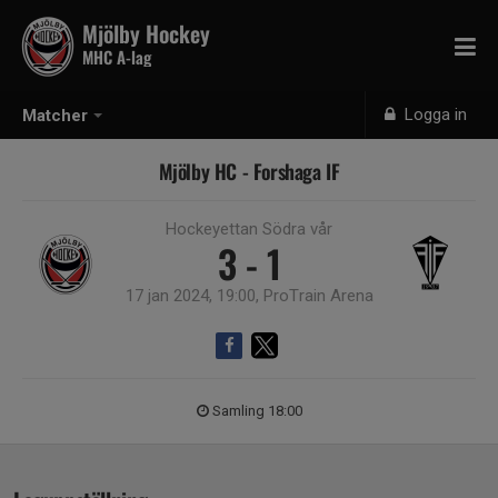
Mjölby Hockey
MHC A-lag
Logga in
Matcher
Mjölby HC - Forshaga IF
Hockeyettan Södra vår
3 - 1
17 jan 2024, 19:00, ProTrain Arena
Samling 18:00