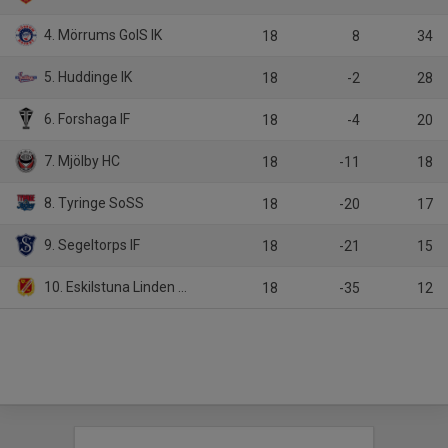
4. Mörrums GoIS IK
18
8
34
5. Huddinge IK
18
-2
28
6. Forshaga IF
18
-4
20
7. Mjölby HC
18
-11
18
8. Tyringe SoSS
18
-20
17
9. Segeltorps IF
18
-21
15
10. Eskilstuna Linden Hockey
18
-35
12