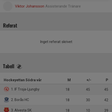
Viktor Johansson
Assisterande Tränare
Referat
Inget referat skrivet
Tabell
Hockeyettan Södra vår
M
+/-
P
1. IF Troja-Ljungby
18
45
45
2. Borås HC
18
30
42
3. Alvesta SK
18
10
39