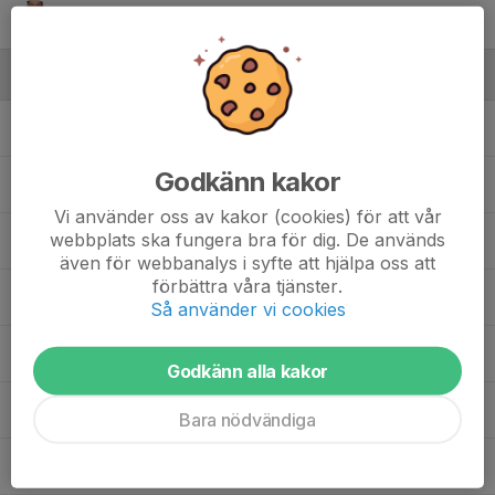
95. Christoffer Rapp
Ledare
Anders Tingman
Sportchef, assisterande tränare
Godkänn kakor
Gustav Kindgren
Team Manager
Vi använder oss av kakor (cookies) för att vår
webbplats ska fungera bra för dig. De används
Gustav Lyckstedt
Materialförvaltare
även för webbanalys i syfte att hjälpa oss att
förbättra våra tjänster.
Per-Inge Johansson
Materialförvaltare
Så använder vi cookies
Robert Norin
Sportgruppen
Godkänn alla kakor
Ronny Filipsson
Materialförvaltare
Bara nödvändiga
Torbjörn Jakobsson
Sportgruppen