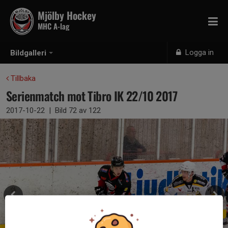
Mjölby Hockey
MHC A-lag
Logga in
Bildgalleri
Tillbaka
Serienmatch mot Tibro IK 22/10 2017
2017-10-22
|
Bild
72
av 122