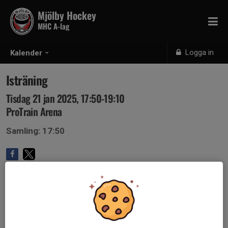
Mjölby Hockey
MHC A-lag
Logga in
Kalender
Isträning
Tisdag 21 jan 2025, 17:50-19:10
ProTrain Arena
Samling: 17:50