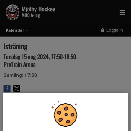
Mjölby Hockey
MHC A-lag
Logga in
Kalender
Isträning
Torsdag 15 aug 2024, 17:50-18:50
ProTrain Arena
Samling: 17:50