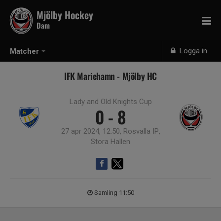
Mjölby Hockey
Dam
Logga in
Matcher
IFK Mariehamn - Mjölby HC
Lady and Old Knights Cup
0 - 8
27 apr 2024, 12:50, Rosvalla IP,
Stora Hallen
Samling 11:50