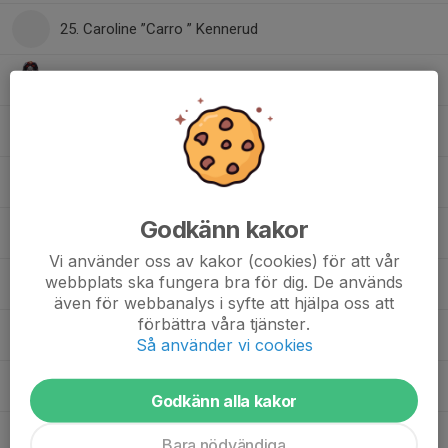
25. Caroline ”Carro ” Kennerud
27. Birgit Tremml-Werner
28. Johanna Kinell
29. Ann Berglund
Godkänn kakor
33. Veronica Lovensnö
Vi använder oss av kakor (cookies) för att vår
webbplats ska fungera bra för dig. De används
46. Martina Nylander
även för webbanalys i syfte att hjälpa oss att
förbättra våra tjänster.
80. Julia Davis
Så använder vi cookies
91. Linda Ottosson
Godkänn alla kakor
Eva Harrison
Bara nödvändiga