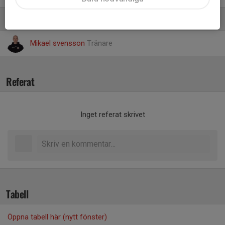
Ledare
Mikael svensson
Tränare
Referat
Inget referat skrivet
Tabell
Öppna tabell här (nytt fönster)