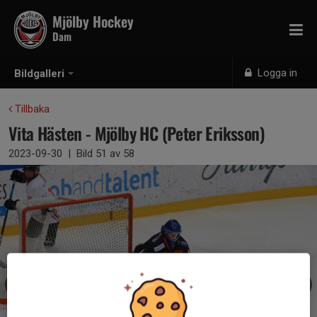
Mjölby Hockey
Dam
Logga in
Bildgalleri
Tillbaka
Vita Hästen - Mjölby HC (Peter Eriksson)
2023-09-30
|
Bild
51
av 58