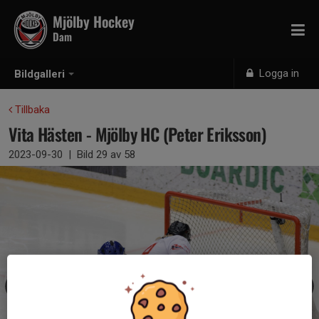
Mjölby Hockey
Dam
Logga in
Bildgalleri
Tillbaka
Vita Hästen - Mjölby HC (Peter Eriksson)
2023-09-30
|
Bild
29
av 58