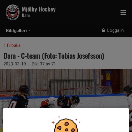
Mjölby Hockey
Dam
Logga in
Bildgalleri
Tillbaka
Dam - C-team (Foto: Tobias Josefsson)
2023-03-19
|
Bild
37
av 71