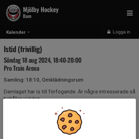
Mjölby Hockey
Dam
Logga in
Kalender
Istid (frivillig)
Söndag 18 aug 2024, 18:40-20:00
Pro Train Arena
Samling: 18:10, Omklädningsrum
Damlaget har is till förfogande. Är några intresserade så
behåller vi tiden.
Perfekt tillfälle att gå på is och känna på grejerna.
Kanske lite spel, 5 mot 5 när alla åkt in sig.