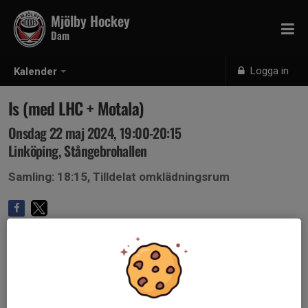
Mjölby Hockey
Dam
Logga in
Kalender
Is (med LHC + Motala)
Onsdag 22 maj 2024, 19:00-20:15
Linköping, Stångebrohallen
Samling: 18:15, Tilldelat omklädningsrum