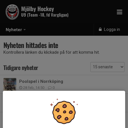
Mjölby Hockey
U9 (Team -18, fd Vargligan)
Logga in
Nyheter
Nyheten hittades inte
Kontrollera länken du klickade på för att komma hit.
Tidigare nyheter
Poolspel i Norrköping
28 feb, 14:50
0
Pepsicupen hösten 2025
10 nov 2025
0
Säsongsstart Björnligan
22 sep 2025
0