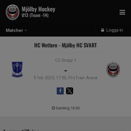
Mjölby Hockey
U13 (Team -14)
Logga in
Matcher
HC Wettern - Mjölby HC SVART
C2 Grupp 1
-
9 feb 2025, 17:30, ProTrain Arena
Samling 16:30