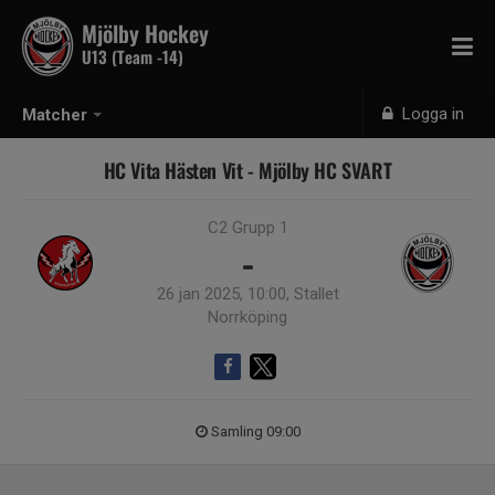
Mjölby Hockey
U13 (Team -14)
Logga in
Matcher
HC Vita Hästen Vit - Mjölby HC SVART
C2 Grupp 1
-
26 jan 2025, 10:00, Stallet
Norrköping
Samling 09:00