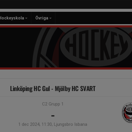
Hockeyskola
Övriga
Linköping HC Gul - Mjölby HC SVART
C2 Grupp 1
-
1 dec 2024, 11:30, Ljungsbro Isbana