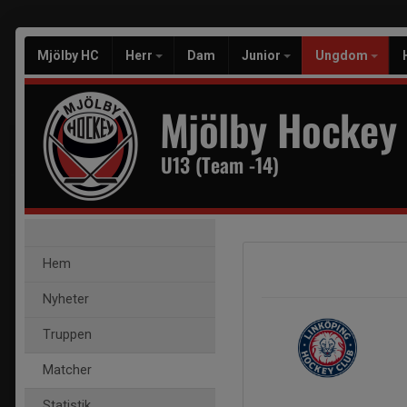
Mjölby HC
Herr
Dam
Junior
Ungdom
Mjölby Hockey
U13 (Team -14)
Hem
Nyheter
Truppen
Matcher
Statistik