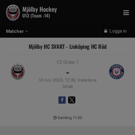
Mjölby Hockey
U13 (Team -14)
Logga in
Matcher
Mjölby HC SVART - Linköping HC Röd
C2 Grupp 1
-
10 nov 2024, 12:30, Vadstena
Ishall
Samling 11:30