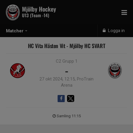
Mjölby Hockey
U13 (Team -14)
Logga in
Matcher
HC Vita Hästen Vit - Mjölby HC SVART
C2 Grupp 1
-
27 okt 2024, 12:15, ProTrain
Arena
Samling 11:15