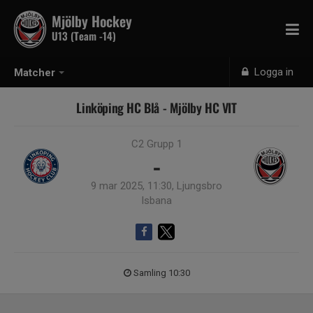
Mjölby Hockey
U13 (Team -14)
Logga in
Matcher
Linköping HC Blå - Mjölby HC VIT
C2 Grupp 1
-
9 mar 2025, 11:30, Ljungsbro
Isbana
Samling 10:30