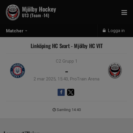
Mjölby Hockey
U13 (Team -14)
Logga in
Matcher
Linköping HC Svart - Mjölby HC VIT
C2 Grupp 1
-
2 mar 2025, 15:40, ProTrain Arena
Samling 14:40