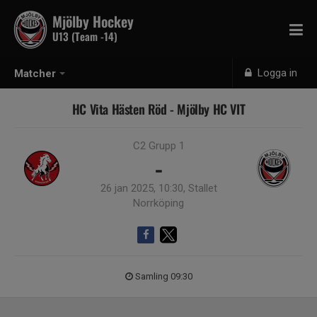
Mjölby Hockey
U13 (Team -14)
Logga in
Matcher
HC Vita Hästen Röd - Mjölby HC VIT
C2 Grupp 1
-
26 jan 2025, 10:30, Stallet
Norrköping
Samling 09:30