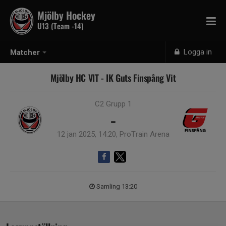
Mjölby Hockey
U13 (Team -14)
Logga in
Matcher
Mjölby HC VIT - IK Guts Finspång Vit
C2 Grupp 1
-
12 jan 2025, 14:20, ProTrain Arena
Samling 13:20