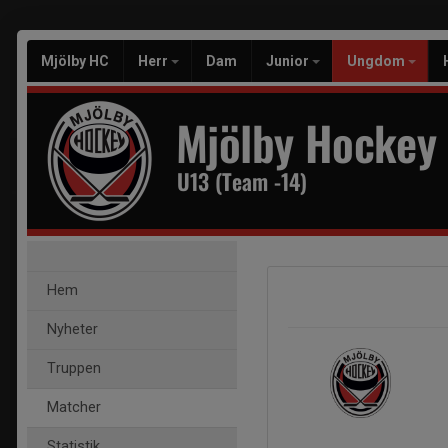
Mjölby HC
Herr
Dam
Junior
Ungdom
Mjölby Hockey
U13 (Team -14)
Hem
Nyheter
Truppen
Matcher
Statistik