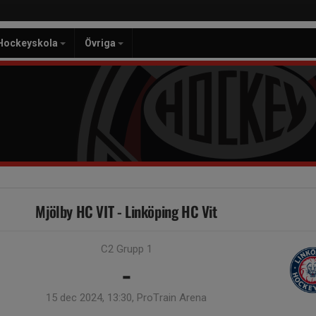
Hockeyskola
Övriga
Mjölby HC VIT - Linköping HC Vit
C2 Grupp 1
-
15 dec 2024, 13:30, ProTrain Arena