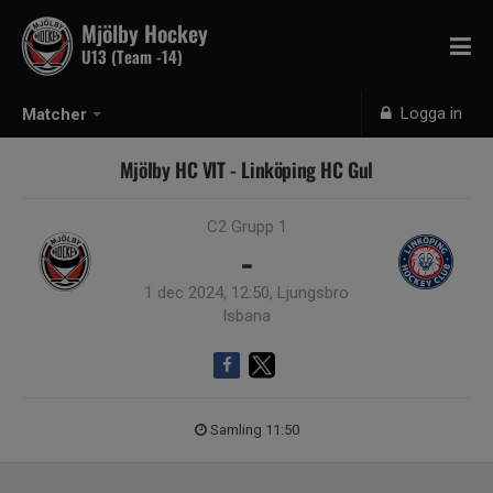
Mjölby Hockey
U13 (Team -14)
Logga in
Matcher
Mjölby HC VIT - Linköping HC Gul
C2 Grupp 1
-
1 dec 2024, 12:50, Ljungsbro
Isbana
Samling 11:50