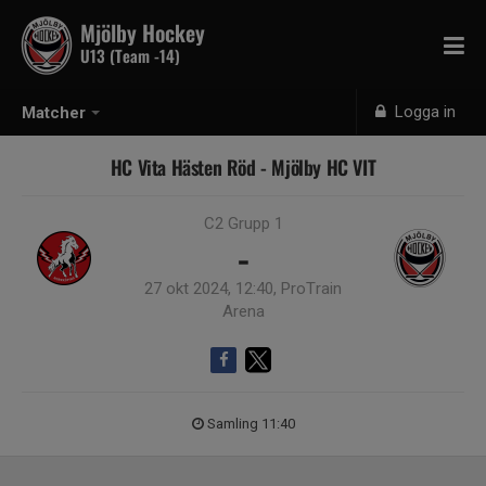
Mjölby Hockey
U13 (Team -14)
Logga in
Matcher
HC Vita Hästen Röd - Mjölby HC VIT
C2 Grupp 1
-
27 okt 2024, 12:40, ProTrain
Arena
Samling 11:40