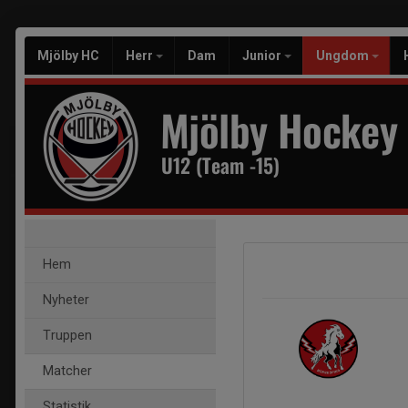
Mjölby HC
Herr
Dam
Junior
Ungdom
Mjölby Hockey
U12 (Team -15)
Hem
Nyheter
Truppen
Matcher
Statistik