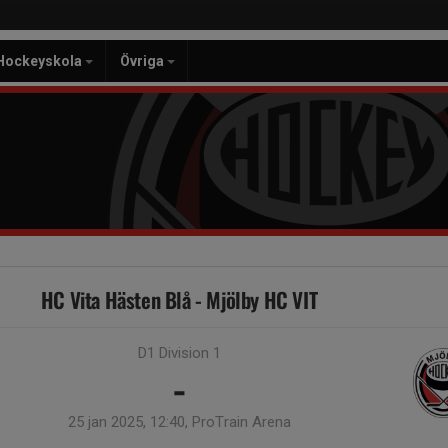
Hockeyskola
Övriga
HC Vita Hästen Blå - Mjölby HC VIT
D1 Division 1
-
25 jan 2025, 12:40, ProTrain Arena