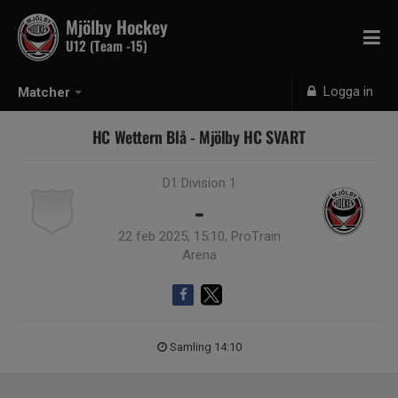
Mjölby Hockey
U12 (Team -15)
Logga in
Matcher
HC Wettern Blå - Mjölby HC SVART
D1 Division 1
-
22 feb 2025, 15:10, ProTrain
Arena
Samling 14:10