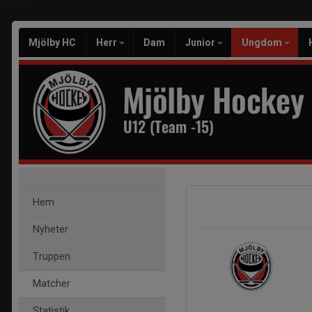
Mjölby HC
Herr
Dam
Junior
Ungdom
Mjölby Hockey
U12 (Team -15)
Hem
Nyheter
Truppen
Matcher
Statistik