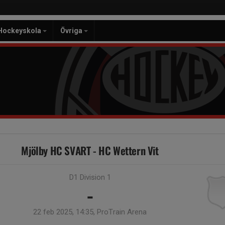
Hockeyskola
Övriga
Mjölby HC SVART - HC Wettern Vit
D1 Division 1
-
22 feb 2025, 14:35, ProTrain Arena