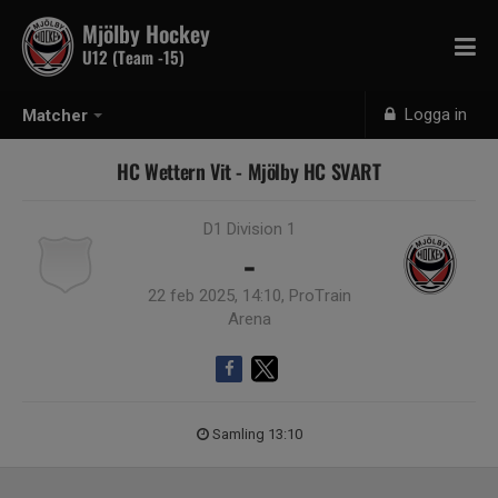
Mjölby Hockey
U12 (Team -15)
Logga in
Matcher
HC Wettern Vit - Mjölby HC SVART
D1 Division 1
-
22 feb 2025, 14:10, ProTrain
Arena
Samling 13:10