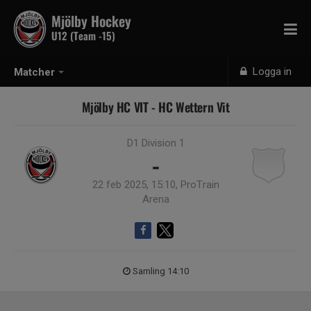
Mjölby Hockey
U12 (Team -15)
Logga in
Matcher
Mjölby HC VIT - HC Wettern Vit
D1 Division 1
-
22 feb 2025, 15:10, ProTrain
Arena
Samling 14:10