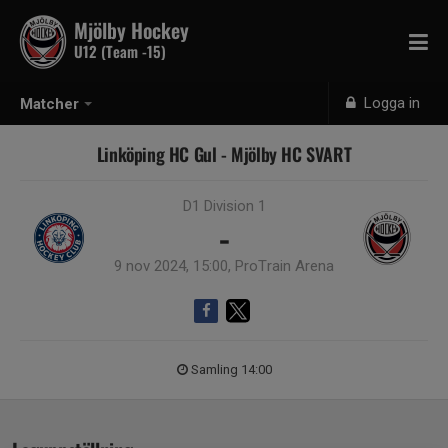
Mjölby Hockey
U12 (Team -15)
Logga in
Matcher
Linköping HC Gul - Mjölby HC SVART
D1 Division 1
-
9 nov 2024, 15:00, ProTrain Arena
Samling 14:00