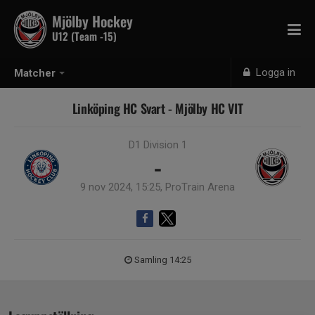
Mjölby Hockey
U12 (Team -15)
Logga in
Matcher
Linköping HC Svart - Mjölby HC VIT
D1 Division 1
-
9 nov 2024, 15:25, ProTrain Arena
Samling 14:25