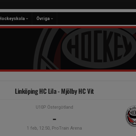
Hockeyskola
Övriga
Linköping HC Lila - Mjölby HC Vit
U10P Östergötland
-
1 feb, 12:50, ProTrain Arena