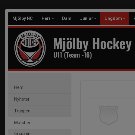
Mjölby HC
Herr
Dam
Junior
Ungdom
Mjölby Hockey
U11 (Team -16)
Hem
Nyheter
Truppen
Matcher
Statistik