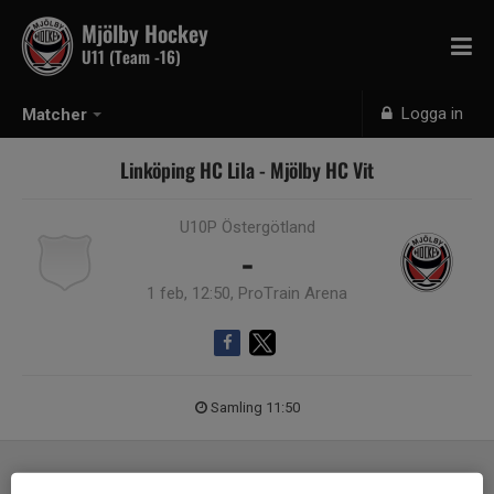
Mjölby Hockey
U11 (Team -16)
Logga in
Matcher
Linköping HC Lila - Mjölby HC Vit
U10P Östergötland
-
1 feb, 12:50, ProTrain Arena
Samling 11:50