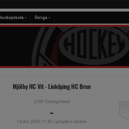
Hockeyskola
Övriga
Mjölby HC Vit - Linköping HC Brun
U10P Östergötland
-
14 dec 2025, 11:40, Ljungsbro Isbana