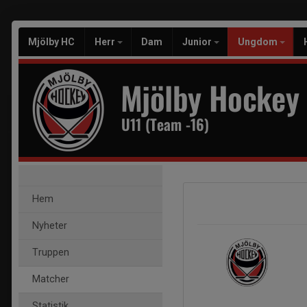
Mjölby HC
Herr
Dam
Junior
Ungdom
Mjölby Hockey
U11 (Team -16)
Hem
Nyheter
Truppen
Matcher
Statistik