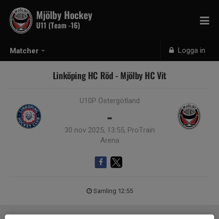
Mjölby Hockey
U11 (Team -16)
Logga in
Matcher
Linköping HC Röd - Mjölby HC Vit
U10P Östergötland
-
30 nov 2025, 13:55, ProTrain
Arena
Samling 12:55